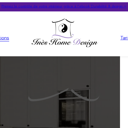
Prenez le contrôle de votre intérieur grâce à l'ebook Durabilité & design ⭢
tions
Tari