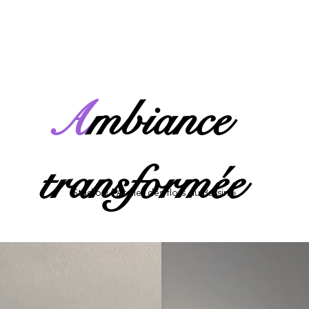
A
mbiance
transformée
Studio « l’Atelier des flots du Bassin »